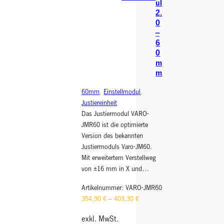
ul
2.
0
–
6
0
m
m
60mm
, 
Einstellmodul
, 
Justiereinheit
Das Justiermodul VARO-
JMR60 ist die optimierte
Version des bekannten
Justiermoduls Varo-JM60.
Mit erweitertem Verstellweg
von ±16 mm in X und…
Artikelnummer:
VARO-JMR60
354,90
€
–
403,30
€
exkl. MwSt.