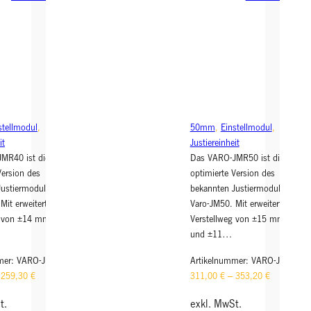
ul
ul
2.
2.
0
0
–
–
4
5
0
0
m
m
m
m
stellmodul
, 
50mm
, 
Einstellmodul
, 
it
Justiereinheit
MR40 ist die
Das VARO-JMR50 ist die
Version des
optimierte Version des
Justiermoduls
bekannten Justiermoduls
Mit erweitertem
Varo-JM50. Mit erweitertem
g von ±14 mm in X
Verstellweg von ±15 mm in X
und ±11…
mer:
VARO-JMR40
Artikelnummer:
VARO-JMR50
–
259,30
€
311,00
€
–
353,20
€
t.
exkl. MwSt.