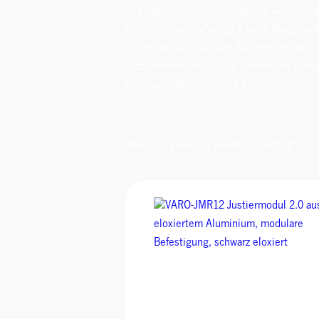
zu kompensieren und so gering wie möglic
Arbeitsflächen befestigt oder in Baugrupp
unsere Module ist auch die VARO Reihe i
aufzunehmenden Säulen. Neben der Standard
leitfähigen Beschichtung erhältlich.
Alle 12 Ergebnisse werden angezeigt