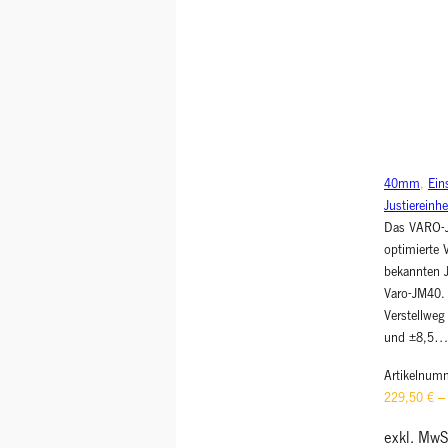
40mm
, 
Ein
Justiereinhe
Das VARO-J
optimierte 
bekannten 
Varo-JM40. 
Verstellwe
und ±8,5…
Artikelnum
229,50
€
exkl. MwS