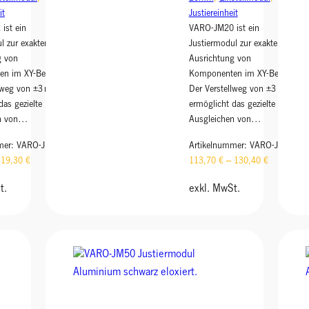
it
Justiereinheit
ist ein
VARO-JM20 ist ein
l zur exakten
Justiermodul zur exakten
g von
Ausrichtung von
n im XY-Bereich.
Komponenten im XY-Bereich.
llweg von ±3 mm
Der Verstellweg von ±3 mm
das gezielte
ermöglicht das gezielte
en von…
Ausgleichen von…
mer:
VARO-JM12
Artikelnummer:
VARO-JM20
119,30
€
113,70
€
–
130,40
€
t.
exkl. MwSt.