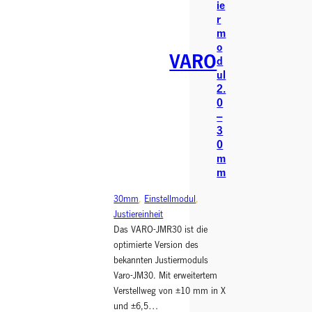
ie
r
m
o
VARO
d
ul
2.
0
–
3
0
m
m
30mm
, 
Einstellmodul
, 
Justiereinheit
Das VARO-JMR30 ist die
optimierte Version des
bekannten Justiermoduls
Varo-JM30. Mit erweitertem
Verstellweg von ±10 mm in X
und ±6,5…