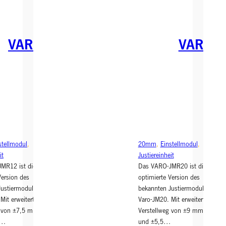
ie
ie
r
r
m
m
o
o
VARO
VARO
d
d
ul
ul
2.
2.
0
0
–
–
1
2
2
0
m
m
m
m
stellmodul
, 
20mm
, 
Einstellmodul
, 
it
Justiereinheit
MR12 ist die
Das VARO-JMR20 ist die
Version des
optimierte Version des
Justiermoduls
bekannten Justiermoduls
Mit erweitertem
Varo-JM20. Mit erweitertem
g von ±7,5 mm in
Verstellweg von ±9 mm in X
5…
und ±5,5…