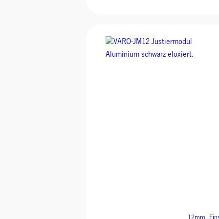
12mm
, 
Ein