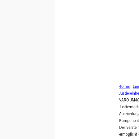
40mm
, 
Ein
Justiereinhe
VARO-JM40 
Justiermodu
Ausrichtun
Komponente
Der Verste
ermöglicht 