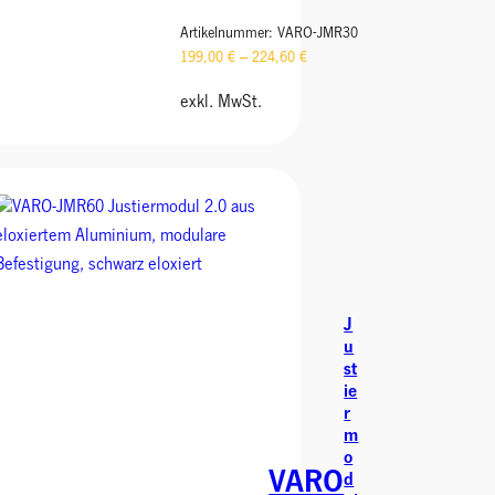
Artikelnummer:
VARO-JMR30
199,00
€
–
224,60
€
exkl. MwSt.
J
u
st
ie
r
m
o
VARO
d