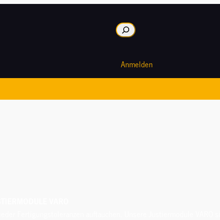
Suche
Anmelden
USTIERMODULE VARO
der Fertigungstoleranzen auftauchen. Unsere Justiermodule VARO si