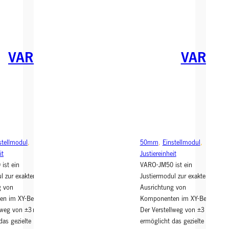
J
J
u
u
st
st
ie
ie
r
r
m
m
VARO
VARO
o
o
d
d
ul
ul
4
5
0
0
m
m
m
m
stellmodul
, 
50mm
, 
Einstellmodul
, 
it
Justiereinheit
ist ein
VARO-JM50 ist ein
l zur exakten
Justiermodul zur exakten
g von
Ausrichtung von
n im XY-Bereich.
Komponenten im XY-Bereich.
llweg von ±3 mm
Der Verstellweg von ±3 mm
das gezielte
ermöglicht das gezielte