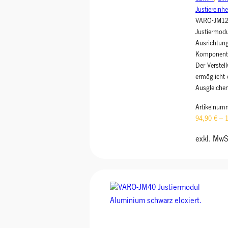
Justiereinhe
VARO-JM12 
Justiermodu
Ausrichtun
Komponente
Der Verste
ermöglicht 
Ausgleich
Artikelnum
94,90
€
–
exkl. MwS