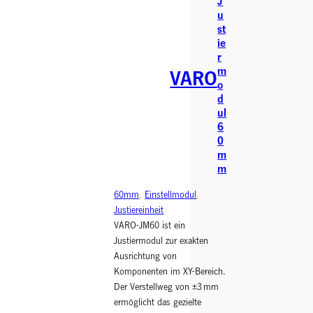
J
u
st
ie
r
m
VARO
o
d
ul
6
0
m
m
60mm
, 
Einstellmodul
, 
Justiereinheit
VARO-JM60 ist ein
Justiermodul zur exakten
Ausrichtung von
Komponenten im XY-Bereich.
Der Verstellweg von ±3 mm
ermöglicht das gezielte