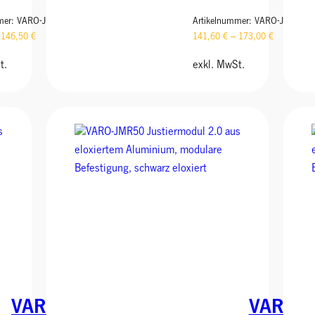
mer:
VARO-JMR12
Artikelnummer:
VARO-JMR20
–
146,50
€
141,60
€
–
173,00
€
t.
exkl. MwSt.
J
J
u
u
st
st
ie
ie
r
r
m
m
o
o
VARO
VARO
d
d