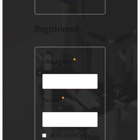
Registrieren
Erforderlich
*
E-Mail-Adresse
Erforderlich
*
Passwort
Ja, ich möchte ein