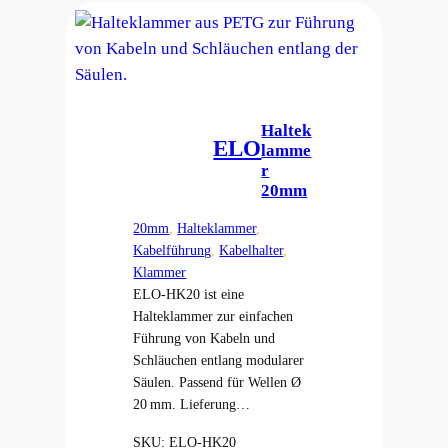
Haltek
ELO
lamme
r
20mm
20mm
, 
Halteklammer
, 
Kabelführung
, 
Kabelhalter
, 
Klammer
ELO-HK20 ist eine
Halteklammer zur einfachen
Führung von Kabeln und
Schläuchen entlang modularer
Säulen. Passend für Wellen Ø
20 mm. Lieferung…
SKU:
ELO-HK20