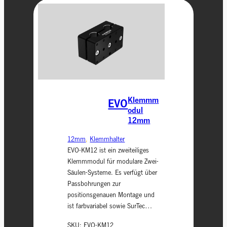
Klemmm
EVO
odul
12mm
12mm
, 
Klemmhalter
EVO-KM12 ist ein zweiteiliges
Klemmmodul für modulare Zwei-
Säulen-Systeme. Es verfügt über
Passbohrungen zur
positionsgenauen Montage und
ist farbvariabel sowie SurTec…
SKU:
EVO-KM12