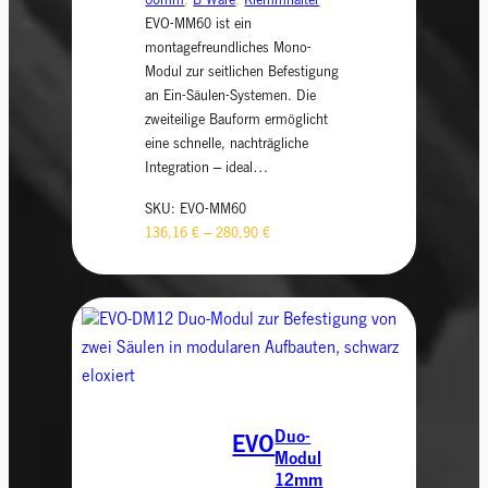
60mm
, 
B-Ware
, 
Klemmhalter
EVO-MM60 ist ein
montagefreundliches Mono-
Modul zur seitlichen Befestigung
an Ein-Säulen-Systemen. Die
zweiteilige Bauform ermöglicht
eine schnelle, nachträgliche
Integration – ideal…
SKU:
EVO-MM60
136,16
€
–
280,90
€
Duo-
EVO
Modul
12mm