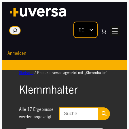
Zum
Inhalt
springen
DE
Suche
EN
Anmelden
Startseite
/ Produkte verschlagwortet mit „Klemmhalter“
Klemmhalter
Alle 17 Ergebnisse
werden angezeigt