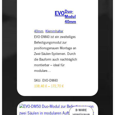
Duo-
EVO
Modul
40mm
40mm
, 
Klemmhalter
EVO-DM40 ist ein zweiteiliges
Befestigungsmodul zur
positionsgenauen Montage an
Zwei-Säulen-Systemen. Durch
die Bauform auch nachträglich
montierbar – ideal für
modulare…
SKU:
EVO-DM40
138,40
€
–
172,70
€