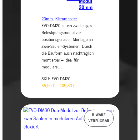
Modul
20mm
20mm
, 
Klemmhalter
EVO-DM20 ist ein zweiteiliges
Befestigungsmodul zur
positionsgenauen Montage an
Zwei-Säulen-Systemen. Durch
die Bauform auch nachträglich
montierbar – ideal für
modulare…
SKU:
EVO-DM20
86,50
€
–
105,80
€