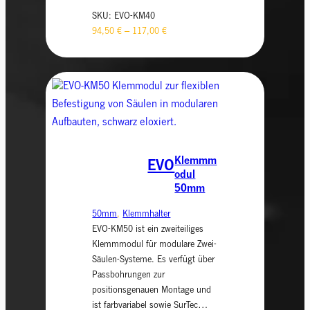
SKU:
EVO-KM40
94,50
€
–
117,00
€
Klemmm
EVO
odul
50mm
50mm
, 
Klemmhalter
EVO-KM50 ist ein zweiteiliges
Klemmmodul für modulare Zwei-
Säulen-Systeme. Es verfügt über
Passbohrungen zur
positionsgenauen Montage und
ist farbvariabel sowie SurTec…