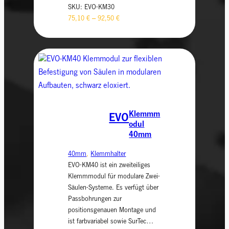
SKU:
EVO-KM30
75,10
€
–
92,50
€
Klemmm
EVO
odul
40mm
40mm
, 
Klemmhalter
EVO-KM40 ist ein zweiteiliges
Klemmmodul für modulare Zwei-
Säulen-Systeme. Es verfügt über
Passbohrungen zur
positionsgenauen Montage und
ist farbvariabel sowie SurTec…