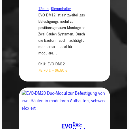
12mm
, 
Klemmhalter
EVO-DM12 ist ein zweiteiliges
Befestigungsmodul zur
positionsgenauen Montage an
Zwei-Säulen-Systemen. Durch
die Bauform auch nachträglich
montierbar – ideal für
modulare…
SKU:
EVO-DM12
78,70
€
–
96,80
€
Duo-
EVO