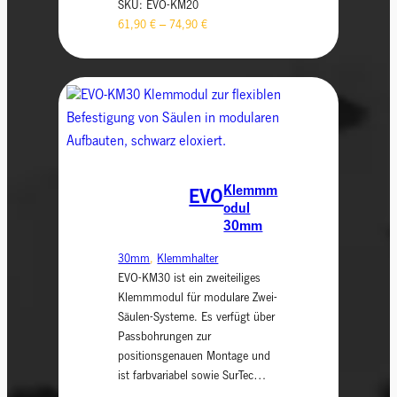
SKU:
EVO-KM20
61,90
€
–
74,90
€
Klemmm
EVO
odul
30mm
30mm
, 
Klemmhalter
EVO-KM30 ist ein zweiteiliges
Klemmmodul für modulare Zwei-
Säulen-Systeme. Es verfügt über
Passbohrungen zur
positionsgenauen Montage und
ist farbvariabel sowie SurTec…