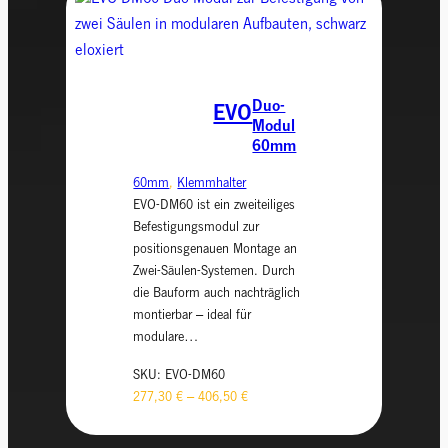
Duo-
EVO
Modul
60mm
60mm
, 
Klemmhalter
EVO-DM60 ist ein zweiteiliges
Befestigungsmodul zur
positionsgenauen Montage an
Zwei-Säulen-Systemen. Durch
die Bauform auch nachträglich
montierbar – ideal für
modulare…
SKU:
EVO-DM60
277,30
€
–
406,50
€