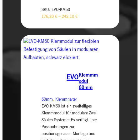
SKU:
EVO-KM50
176,20
€
–
242,10
€
Klemmm
EVO
odul
60mm
60mm
, 
Klemmhalter
EVO-KM60 ist ein zweiteiliges
Klemmmodul für modulare Zwei-
Säulen-Systeme. Es verfügt über
Passbohrungen zur
positionsgenauen Montage und