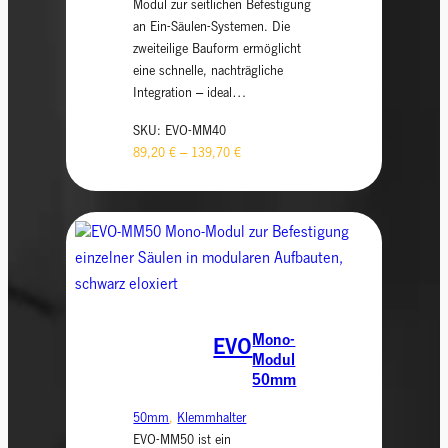
Modul zur seitlichen Befestigung
an Ein-Säulen-Systemen. Die
zweiteilige Bauform ermöglicht
eine schnelle, nachträgliche
Integration – ideal…
SKU:
EVO-MM40
89,20
€
–
139,70
€
Mono-
EVO
Modul
50mm
50mm
, 
Klemmhalter
EVO-MM50 ist ein