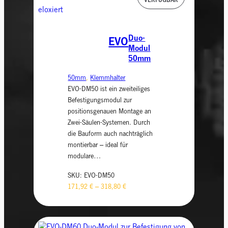
Duo-
EVO
Modul
50mm
50mm
, 
Klemmhalter
EVO-DM50 ist ein zweiteiliges
Befestigungsmodul zur
positionsgenauen Montage an
Zwei-Säulen-Systemen. Durch
die Bauform auch nachträglich
montierbar – ideal für
modulare…
SKU:
EVO-DM50
171,92
€
–
318,80
€