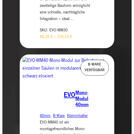
zweiteilige Bauform ermöglicht
eine schnelle, nachträgliche
Integration – ideal…
SKU:
EVO-MM30
88,20
€
–
109,10
€
Mono-
EVO
Modul
40mm
40mm
, 
B-Ware
, 
Klemmhalter
EVO-MM40 ist ein
montagefreundliches Mono-