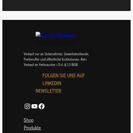
Bonität vorausgesetzt
Verkauf nur an Unternehmer, Gewerbetreibende,
Freiberufler und öffentliche Institutionen. Kein
Verkauf an Verbraucher i.S.d. § 13 BGB.
FOLGEN SIE UNS AUF
LINKEDIN
NEWSLETTER
Instagram
YouTube
Facebook
Shop
Produkte