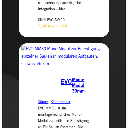
eine schnelle, nachträgliche
Integration – ideal…
SKU:
EVO-MM20
71,60
€
–
88,90
€
Mono-
EVO
Modul
30mm
30mm
, 
Klemmhalter
EVO-MM30 ist ein
montagefreundliches Mono-
Modul zur seitlichen Befestigung
an Ein-Säulen-Systemen. Die