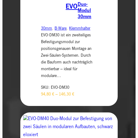
Duo-
EVO
Modul
30mm
30mm
, 
B-Ware
, 
Klemmhalter
EVO-DM30 ist ein zweiteiliges
Befestigungsmodul zur
positionsgenauen Montage an
Zwei-Säulen-Systemen. Durch
die Bauform auch nachträglich
montierbar – ideal für
modulare…
SKU:
EVO-DM30
94,80
€
–
146,30
€