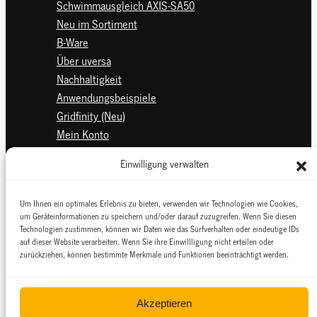
Schwimmausgleich AXIS-SA50
Neu im Sortiment
B-Ware
Über uversa
Nachhaltigkeit
Anwendungsbeispiele
Gridfinity (Neu)
Mein Konto
Kontakt
Einwilligung verwalten
Impressum
Zertifikate
Um Ihnen ein optimales Erlebnis zu bieten, verwenden wir Technologien wie Cookies,
Datenschutzerklärung
um Geräteinformationen zu speichern und/oder darauf zuzugreifen. Wenn Sie diesen
Datenschutz für Bewerbungen
Technologien zustimmen, können wir Daten wie das Surfverhalten oder eindeutige IDs
auf dieser Website verarbeiten. Wenn Sie ihre Einwillligung nicht erteilen oder
Widerrufsbelehrung
zurückziehen, können bestimmte Merkmale und Funktionen beeinträchtigt werden.
AGB
Zahlungsarten
Versand
Akzeptieren