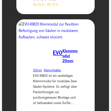
54,10
€
–
65,70
€
Klemmm
EVO
odul
20mm
20mm
, 
Klemmhalter
EVO-KM20 ist ein zweiteiliges
Klemmmodul für modulare Zwei-
Säulen-Systeme. Es verfügt über
Passbohrungen zur
positionsgenauen Montage und
ist farbvariabel sowie SurTec…