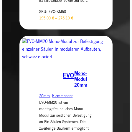
ist farbvariabel sowie SurTec…
SKU:
EVO-KM60
195,00
€
–
276,10
€
Mono-
EVO
Modul
20mm
20mm
, 
Klemmhalter
EVO-MM20 ist ein
montagefreundliches Mono-
Modul zur seitlichen Befestigung
an Ein-Säulen-Systemen. Die
zweiteilige Bauform ermöglicht