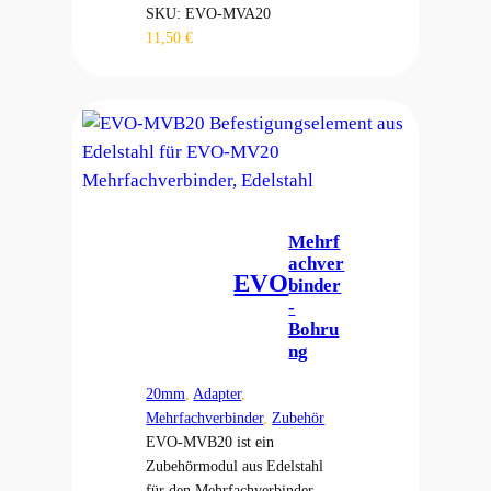
SKU:
EVO-MVA20
11,50
€
Mehrf
achver
EVO
binder
-
Bohru
ng
20mm
, 
Adapter
, 
Mehrfachverbinder
, 
Zubehör
EVO-MVB20 ist ein
Zubehörmodul aus Edelstahl
für den Mehrfachverbinder