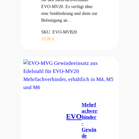
EVO-MV20. Es verfügt über
eine Senkbohrung und dient zur
Befestigung an…
SKU:
EVO-MVB20
10,80
€
Mehrf
achver
EVO
binder
-
Gewin
de