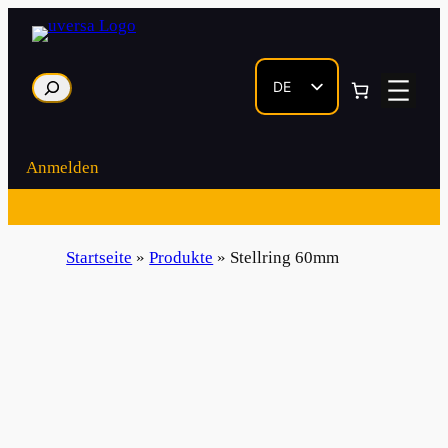
Zum
Inhalt
springen
Suche
DE
EN
Anmelden
Startseite
»
Produkte
»
Stellring 60mm