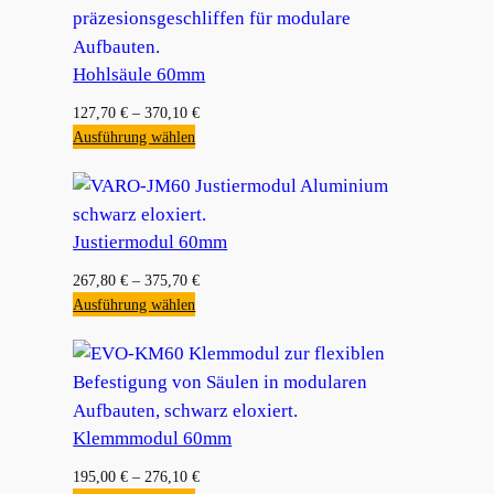
Hohlsäule 60mm
127,70
€
–
370,10
€
Ausführung wählen
Justiermodul 60mm
267,80
€
–
375,70
€
Ausführung wählen
Klemmmodul 60mm
195,00
€
–
276,10
€