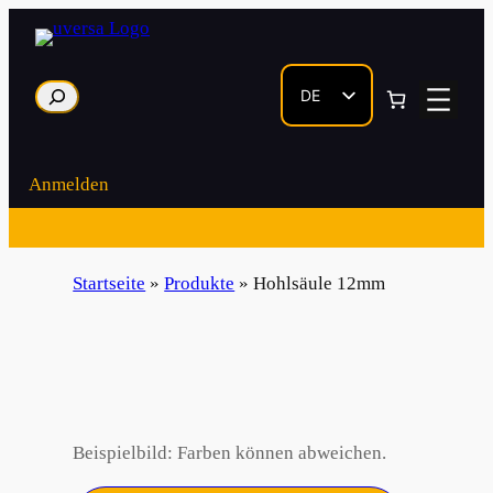
Zum
Inhalt
springen
Suche
DE
EN
Anmelden
Startseite
»
Produkte
»
Hohlsäule 12mm
Beispielbild: Farben können abweichen.