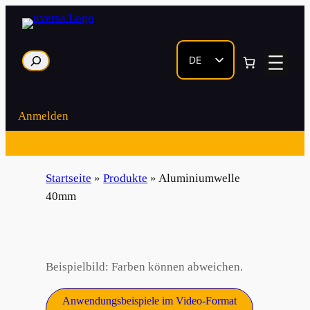
Zum
Inhalt
springen
Suche
DE
EN
Anmelden
Startseite
»
Produkte
»
Aluminiumwelle
40mm
Beispielbild: Farben können abweichen.
Anwendungsbeispiele im Video-Format