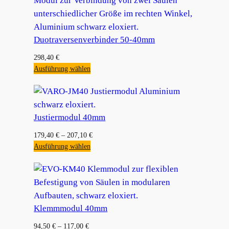
Duotraversenverbinder 50-40mm
298,40
€
Ausführung wählen
Justiermodul 40mm
179,40
€
–
207,10
€
Ausführung wählen
Klemmmodul 40mm
94,50
€
–
117,00
€