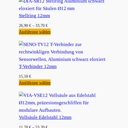
Stellring 12mm
26,90
€
–
33,70
€
Ausführung wählen
T-Verbinder 12mm
15,10
€
Ausführung wählen
Vollsäule Edelstahl 12mm
11,70
€
–
53,20
€