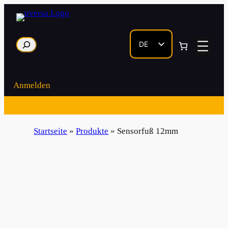
Zum
Inhalt
springen
Suche
DE
EN
Anmelden
Startseite
»
Produkte
»
Sensorfuß 12mm