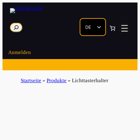
Zum
Inhalt
springen
Suche
DE
EN
Anmelden
Startseite
»
Produkte
»
Lichttasterhalter