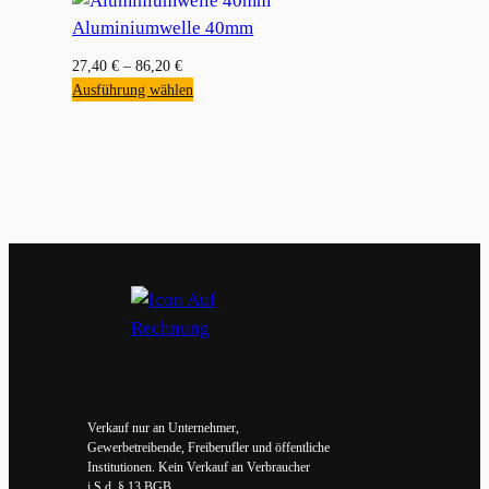
Aluminiumwelle 40mm
27,40
€
–
86,20
€
Ausführung wählen
Bonität
vorausgesetzt
Verkauf nur an Unternehmer,
Gewerbetreibende, Freiberufler und öffentliche
Institutionen. Kein Verkauf an Verbraucher
i.S.d. § 13 BGB.