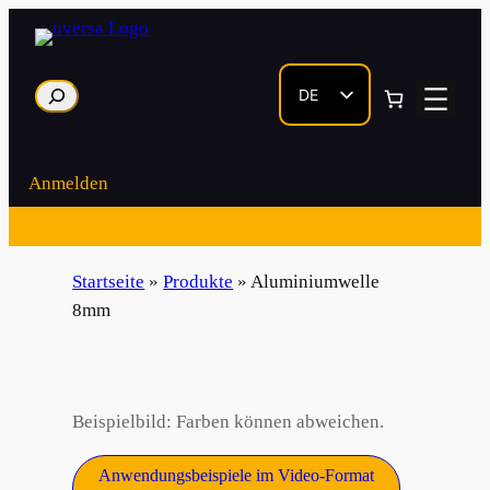
Zum
Inhalt
springen
Suche
DE
EN
Anmelden
Startseite
»
Produkte
»
Aluminiumwelle
8mm
Beispielbild: Farben können abweichen.
Anwendungsbeispiele im Video-Format