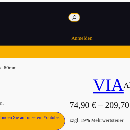
Suche
Anmelden
le 60mm
VIA
A
74,90
€
–
209,7
n.
finden Sie auf unserem Youtube-
zzgl. 19% Mehrwertsteuer