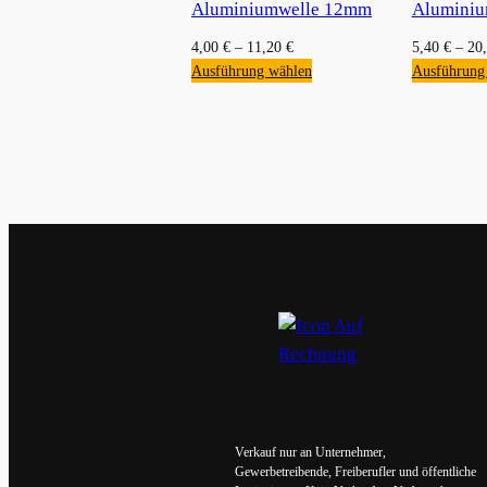
Aluminiumwelle 12mm
Alumini
4,00
€
–
11,20
€
5,40
€
–
20
Ausführung wählen
Ausführung
Bonität
vorausgesetzt
Verkauf nur an Unternehmer,
Gewerbetreibende, Freiberufler und öffentliche