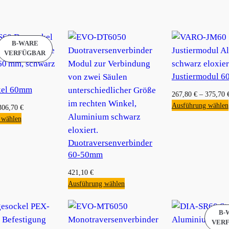
Justiermodul 
kel 60mm
267,80
€
–
375,70
Ausführung wählen
306,70
€
 wählen
Duotraversenverbinder
60-50mm
421,10
€
Ausführung wählen