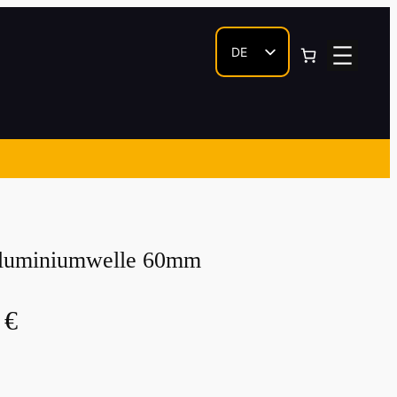
DE
EN
luminiumwelle 60mm
0
€