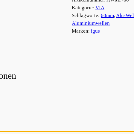
Kategorie:
VIA
Schlagworte:
60mm
, 
Alu-Wel
Aluminiumwellen
Marken:
igus
ionen