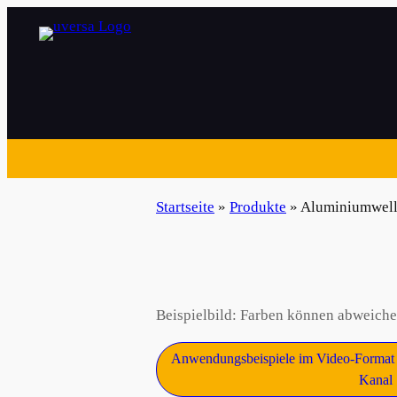
Zum
Inhalt
springen
Startseite
»
Produkte
»
Aluminiumwel
Beispielbild: Farben können abweiche
Anwendungsbeispiele im Video-Format 
Kanal