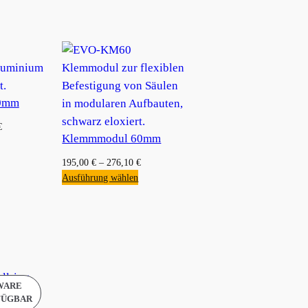
60mm
€
Klemmmodul 60mm
195,00
€
–
276,10
€
Ausführung wählen