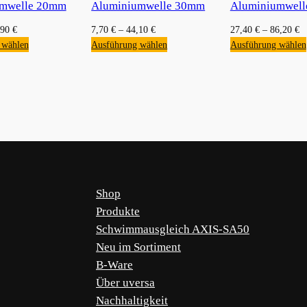
umwelle 20mm
Aluminiumwelle 30mm
Aluminiumwel
,90
€
7,70
€
–
44,10
€
27,40
€
–
86,20
€
 wählen
Ausführung wählen
Ausführung wählen
Shop
Produkte
Schwimmausgleich AXIS-SA50
Neu im Sortiment
B-Ware
Über uversa
Nachhaltigkeit