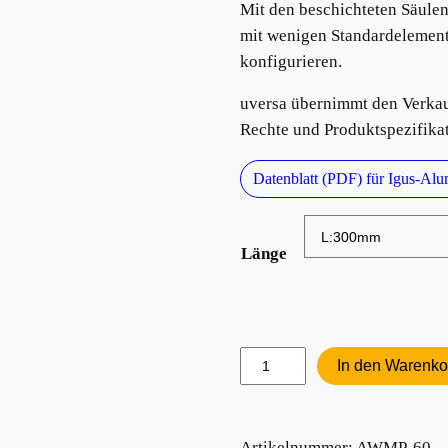
Mit den beschichteten Säul
mit wenigen Standardelement
konfigurieren.
uversa übernimmt den Verkauf
Rechte und Produktspezifika
Datenblatt (PDF) für Igus-A
Länge
Aluminiumwelle
In den Warenko
60mm
Menge
Artikelnummer:
AWMP-60