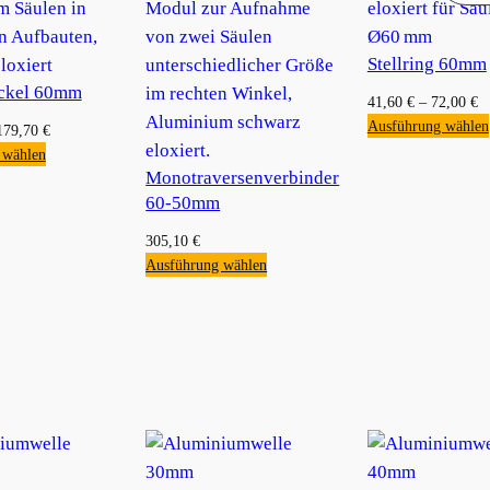
Stellring 60mm
ckel 60mm
41,60
€
–
72,00
€
Ausführung wählen
179,70
€
 wählen
Monotraversenverbinder
60-50mm
305,10
€
Ausführung wählen